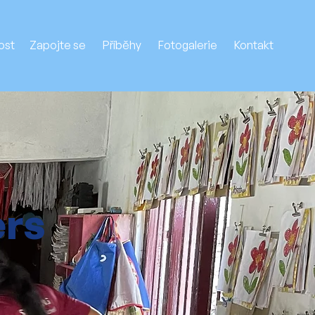
ost
Zapojte se
Příběhy
Fotogalerie
Kontakt
ers