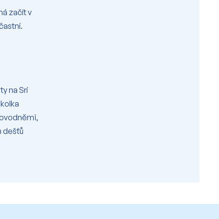
á začít v
častní.
y na Srí
školka
 povodněmi,
h dešťů