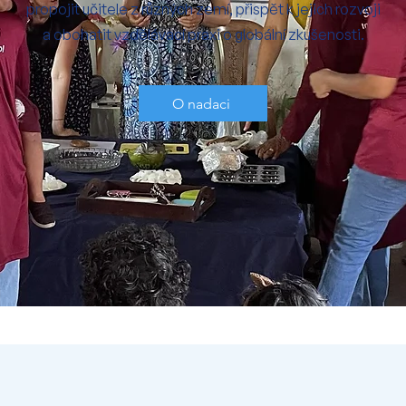
propojit učitele z různých zemí, přispět k jejich rozvoji
a obohatit vzdělávací praxi o globální zkušenosti.
O nadaci