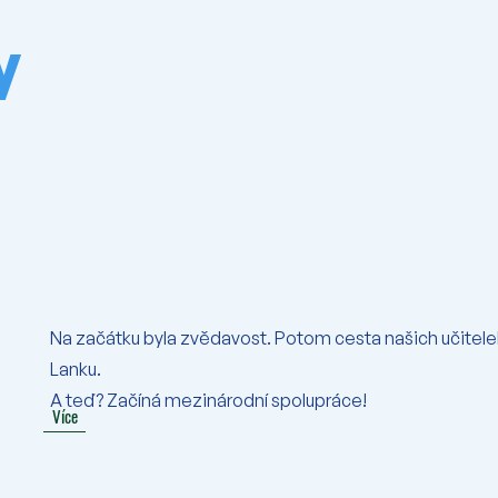
y
Na začátku byla zvědavost. Potom cesta našich učitelek
Lanku.
A teď? Začíná mezinárodní spolupráce!
Více