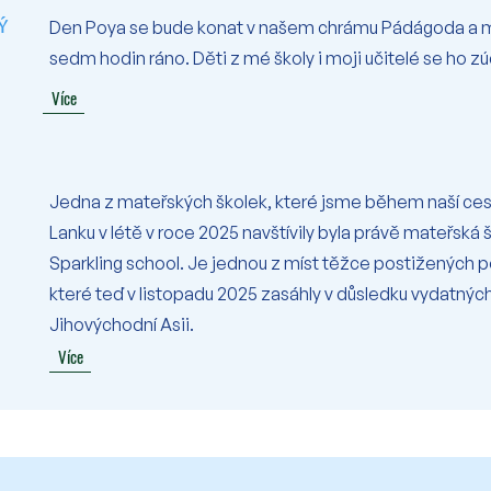
ý
Den Poya se bude konat v našem chrámu Pádágoda a m
sedm hodin ráno. Děti z mé školy i moji učitelé se ho zú
Více
Jedna z mateřských školek, které jsme během naší cest
Lanku v létě v roce 2025 navštívily byla právě mateřská 
Sparkling school. Je jednou z míst těžce postižených
které teď v listopadu 2025 zasáhly v důsledku vydatnýc
Jihovýchodní Asii.
Více