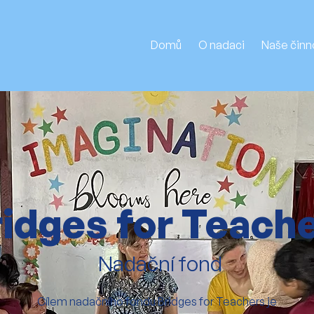
Domů
O nadaci
Naše činn
idges for Teach
Nadační fond
Cílem nadačního fondu Bridges for Teachers je