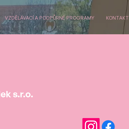
VZDĚLÁVACÍ A PODPŮRNÉ PROGRAMY
KONTAKT
k s.r.o.