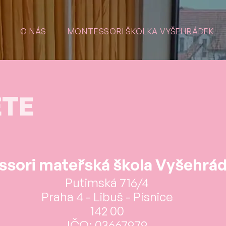
O NÁS
MONTESSORI ŠKOLKA VYŠEHRÁDEK
ETE
sori mateřská škola Vyšehráde
Putimská 716/4
Praha 4 - Libuš - Písnice
142 00
IČO: 03667979