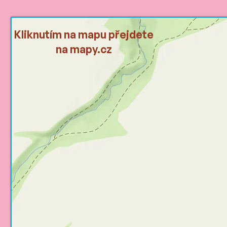
Kliknutím na mapu přejdete
na mapy.cz