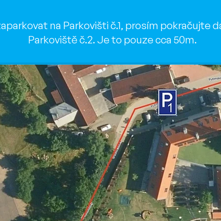
arkovat na Parkovišti č.1, prosím pokračujte d
Parkoviště č.2. Je to pouze cca 50m.