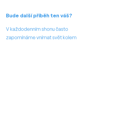
Bude další příběh ten váš?
V každodenním shonu často
zapomínáme vnímat svět kolem
sebe, a právě zapojení do podobných
aktivit může být krokem k tomu, jak to
změnit a přinést do života více
smyslu, radosti a propojení.
Adresa
Putimská 716/4,
142 00 Praha 4 - Písnice