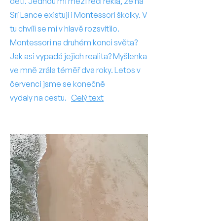
děti. Jednou mi mezi řečí řekla, že na
Srí Lance existují i Montessori školky. V
tu chvíli se mi v hlavě rozsvítilo.
Montessori na druhém konci světa?
Jak asi vypadá jejich realita? Myšlenka
ve mně zrála téměř dva roky. Letos v
červenci jsme se konečně
vydaly na cestu.
Celý text