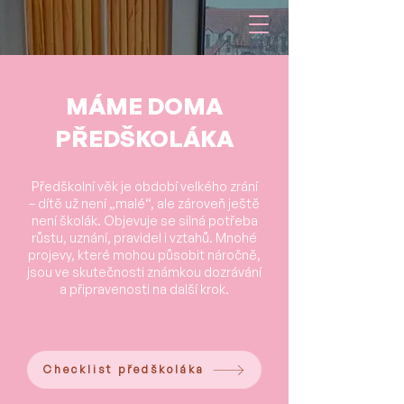
MÁME DOMA
PŘEDŠKOLÁKA
Předškolní věk je období velkého zrání
– dítě už není „malé“, ale zároveň ještě
není školák. Objevuje se silná potřeba
růstu, uznání, pravidel i vztahů. Mnohé
projevy, které mohou působit náročně,
jsou ve skutečnosti známkou dozrávání
a připravenosti na další krok.
Checklist předškoláka