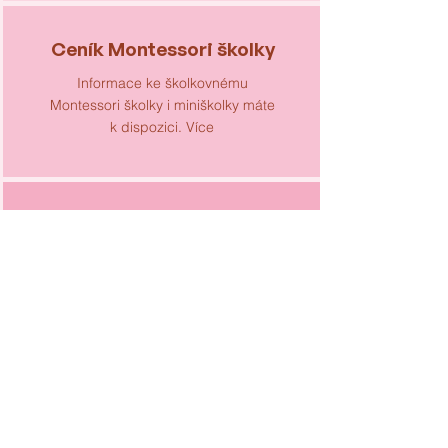
Ceník Montessori školky
Informace ke školkovnému
Montessori školky i miniškolky máte
k dispozici. Více
Reference našich rodičů
Zvažujete, zda je naše školka pro
Vás ta pravá? Přečtěte si reference
našich rodičů.