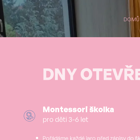
DOMŮ
DNY OTEVŘE
Montessori školka
pro děti 3-6 let
Pořádáme každé jaro před zápisy do š