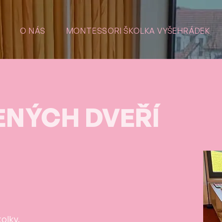
O NÁS
MONTESSORI ŠKOLKA VYŠEHRÁDEK
NÝCH DVEŘÍ​
kolky
.