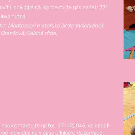
it i individuálně. K
ontaktujte nás na tel.:
771
luva nutná.
se:
Montessori mateřská škola Vyšehrádek
Oranžová/Zelená třída.
nás kontaktujte na tel.: 771 172 045, ve dnech
me individuálně v čase dílniček. Rezervace