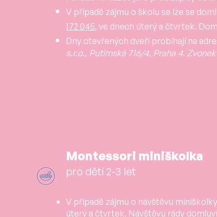
V případě zájmu o školu se lze se domluv
172 045
, ve dnech úterý a čtvrtek. Dom
Dny otevřených dveří probíhají na adre
s.r.o., Putimská 716/4, Praha 4.
Zvonek 
​Montessori miniškolka
pro děti 2-3 let
V případě zájmu o návštěvu miniškolky 
úterý a čtvrtek. Návštěvu rády domluví