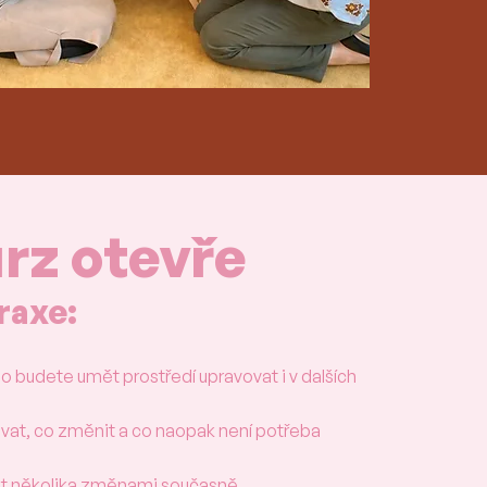
rz otevře
raxe:
ho budete umět prostředí upravovat i v dalších
ovat, co změnit a co naopak není potřeba
nat několika změnami současně