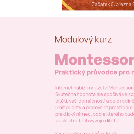
Začátek 5. března 
Modulový kurz
Montessor
Praktický průvodce pro r
Internet nabízí množství Montessori 
Skutečná hodnota ale spočívá ve s
dítěti, vaší domácnosti a celé rodin
určit priority a promýšlet prostředí
praktický rámec, podle kterého bu
v dalších letech vývoje dítěte.
Kurz je určený rodičům, kteří: