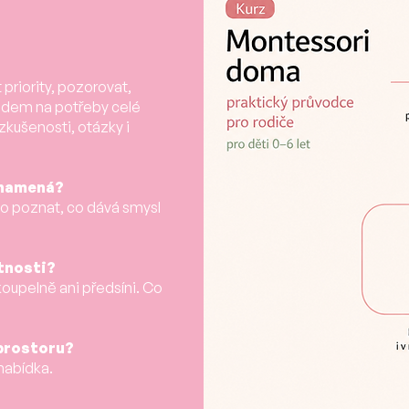
 priority, pozorovat,
ledem na potřeby celé
zkušenosti, otázky i
 znamená?
ho poznat, co dává smysl
stnosti?
koupelně ani předsíni. Co
 prostoru?
 nabídka.