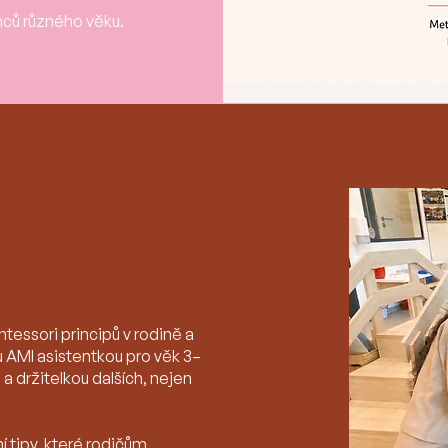
enců různého věku.
u
essori principů v rodině a
 AMI asistentkou pro věk 3–
 držitelkou dalších, nejen
ní tipy, které rodičům