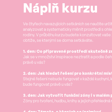
Náplň kurzu
Ve čtyřech navazujících setkáních se naučíte určit
analyzovat a systematicky měnit prostředí s oh
rodiny. V průběhu kurzu budete konzultovat vaše 
obtíže, se kterými se doma setkáváte.
1. den: Co připravené prostředí skutečně
Jak se v množství inspirace neztratit a podle če
právě u vás?
2. den: Jak hledat řešení pro konkrétní mí
Stejné řešení nebude fungovat v každé kuchyni, 
bude fungovat právě u vás?
3. den: Jak vytvořit funkční zóny i v malém
Zóny pro tvoření, hudbu, knihy a jejich přehledná
4. den: Témata, o kterých se (ne)mluví