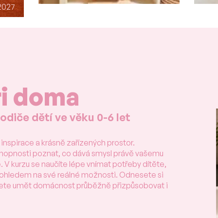
2027
i doma
odiče dětí ve věku 0-6 let
inspirace a krásně zařízených prostor.
chopnosti poznat, co dává smysl právě vašemu
ě. V kurzu se naučíte lépe vnímat potřeby dítěte,
 s ohledem na své reálné možnosti. Odnesete si
dete umět domácnost průběžně přizpůsobovat i