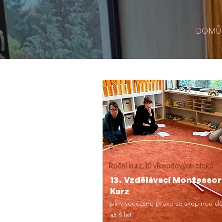
DOMŮ
Roční kurz, 10 víkendových bloků
13. Vzdělávací Montessor
Kurz
plný současné praxe se skupinou dě
až 6 let