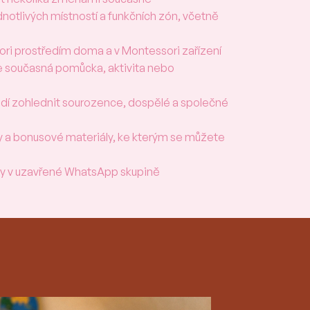
notlivých místností a funkčních zón, včetně
ri prostředím doma a v Montessori zařízení
že současná pomůcka, aktivita nebo
ředí zohlednit sourozence, dospělé a společné
y a bonusové materiály, ke kterým se můžete
ky v uzavřené WhatsApp skupině