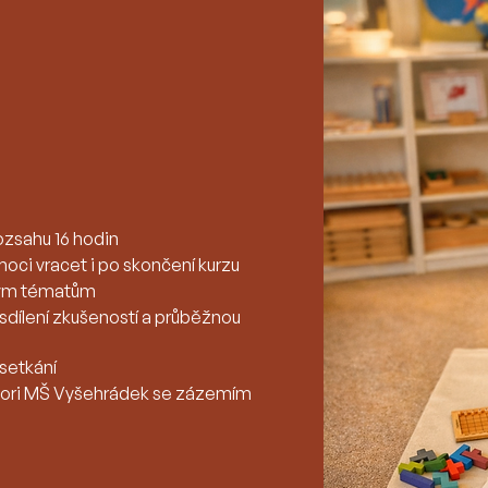
ozsahu 16 hodin
oci vracet i po skončení kurzu
ivým tématům
sdílení zkušeností a průběžnou
setkání
ssori MŠ Vyšehrádek se zázemím