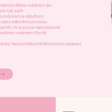
tatnost dítěte v běžném dni
stí, kde začít
i pomůckami a nábytkem
u nebo sdílenému prostoru
rozumět, ne je pouze napodobovat
v reálném rodinném životě
ečníky. Není potřeba mít Montessori vybavení