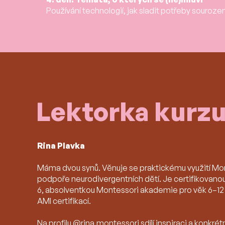
Používání technologií, jak sladit potřeby souroz
Lektorka kurz
Rina Plavka
Máma dvou synů. Věnuje se praktickému využití Mont
podpoře neurodivergentních dětí. Je certifikovanou
6, absolventkou Montessori akademie pro věk 6–12 a
AMI certifikací.
Na profilu
@rina.montessori
sdílí inspiraci a konkrét