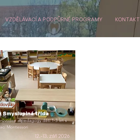
VZDĚLÁVACÍ A PODPŮRNÉ PROGRAMY
KONTAKT
dový kurz
z Smysluplná třída
růvodce a pedagogy dětí 1-3 let s
rací Montessori
12.-13. září 2026