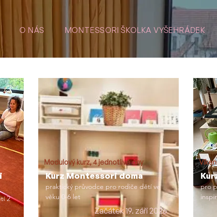
O NÁS
MONTESSORI ŠKOLKA VYŠEHRÁDEK
Modulový kurz, 4 jednotlivé dny
Víken
i
Kurz Montessori doma
Kur
praktický průvodce pro rodiče dětí ve
pro p
věku 0-6 let
inspi
tí 2
Začátek 19. září 2026