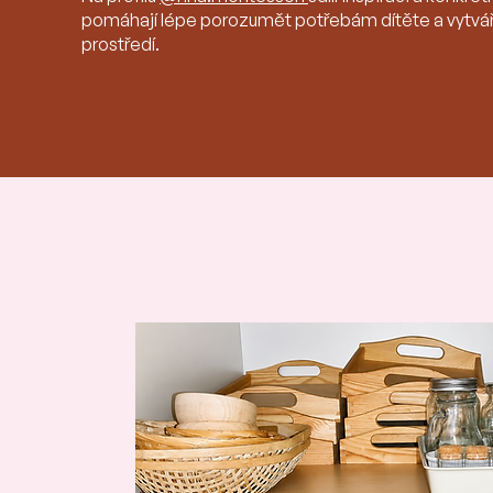
pomáhají lépe porozumět potřebám dítěte a vytvář
prostředí.