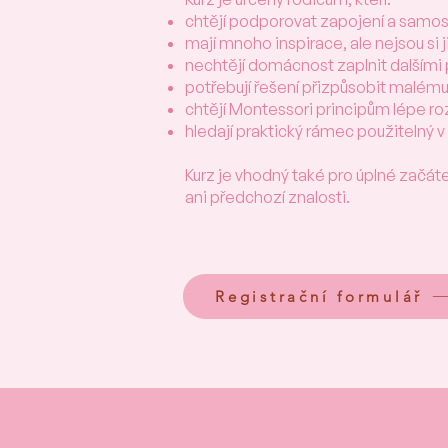
chtějí podporovat zapojení a samos
mají mnoho inspirace, ale nejsou si ji
nechtějí domácnost zaplnit dalším
potřebují řešení přizpůsobit malém
chtějí Montessori principům lépe 
hledají praktický rámec použitelný 
Kurz je vhodný také pro úplné začát
ani předchozí znalosti.
Registrační formulář