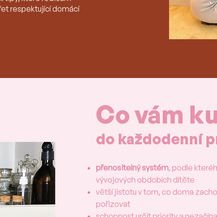
et respektující domácí
Co vám ku
do každodenní p
přenositelný systém
, podle které
vývojových obdobích dítěte
větší jistotu v tom, co doma zach
pořizovat
schopnost určit priority a nezačí