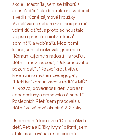
škole, účastnila jsem se táborů a
soustředění jako instruktor a vedoucí
a vedla různé zájmové kroužky.
Vzdělávání a seberozvoj jsou pro mě
velmi důležité, a proto se neustále
zlepšuji prostřednictvím kurzů,
seminářů a webinářů. Mezi těmi,
které jsem absolvovala, jsou např.
"Komunikujeme s radostí – s rodiči,
dětmi i mezi sebou", "Jak pracovat s
pozorností", "Rozvoj kreativity a
kreativního myšlení pedagoga",
"Efektivní komunikace s rodiči v MŠ"
a "Rozvoj dovedností dětí v oblasti
sebeobsluhy a pracovních činností".
Posledních 9 let jsem pracovala s
dětmi ve věkové skupině 2–3 roky.
Jsem maminkou dvou již dospělých
dětí, Petra a Elišky. Mými dětmi jsem
stále inspirována a jsou pro mě