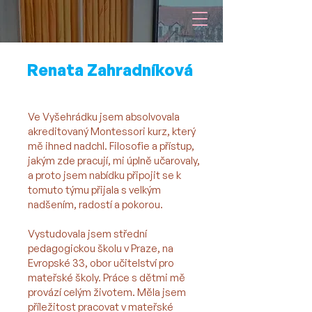
Renata Zahradníková
Hlavní pedagog v miniškolce
Ve Vyšehrádku jsem absolvovala
akreditovaný Montessori kurz, který
mě ihned nadchl. Filosofie a přístup,
jakým zde pracují, mi úplně učarovaly,
a proto jsem nabídku připojit se k
tomuto týmu přijala s velkým
nadšením, radostí a pokorou.
Vystudovala jsem střední
pedagogickou školu v Praze, na
Evropské 33, obor učitelství pro
mateřské školy. Práce s dětmi mě
provází celým životem. Měla jsem
příležitost pracovat v mateřské