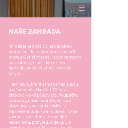
NAŠE ZAHRADA
Příroda je pro nás víc než doplněk
programu. Je to prostředí, kde děti
mohou růst přirozeně – svým tempem,
se skutečnými zážitky ze hry a
opravdovou prací, která jim dává
smysl.
Herní prvky, které zahrada nabízí jsou
uzpůsobené věku dětí. Máme k
dispozici velké pískoviště, houpačky,
skluzavky, balanční dráhy, venkovní
stavebnice, velkou kuchyňku a
zastřešenou venkovní učebnu! Naše
zahrada je místem, kde se děti
nadechnou, pohybují, objevují… a
hlavně patří sem. Mají tu své malé