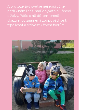
A protože živý svět je nejlepší učitel,
patří k nám i naši malí obyvatelé – šneci
a želvy.
Péče o ně dětem jemně
ukazuje, co znamená zodpovědnost,
trpělivost a citlivost k živým tvorům.