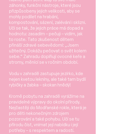
záhonky, funkční nástroje, které jsou
přizpůsobeny jejich velikosti, aby se
mohly podílet na hrabání,
kompostování, sázení, zalévání i sklizni.
Učí se tak, že jejich práce má dopad a
hodnotu: zasadím – pečuji – vidím, jak
to roste. Tato zkušenost dětem
přináší zdravé sebevědomí: „Jsem
užitečný. Dokážu pečovat o svět kolem
sebe.“ Zahradu doplňují ovocné keře a
stromy, měnící se v ročním období.
Vodu v zahradě zastupuje jezírko, kde
nejen kvetou lekníny, ale také tam bydlí
rybičky a žabka – skokan hnědý!
Kromě pobytu na zahradě vyrážíme na
pravidelné výpravy do okolní přírody.
Nejčastěji do Modřanské rokle, která je
pro děti nekonečným zdrojem
pozorování a také pohybu. Učí se tu
přírodu číst, vnímat její nabídku i její
potřeby – s respektem a radostí.