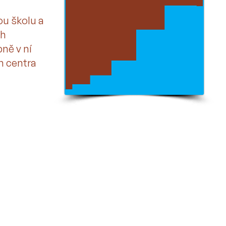
ou školu a
ch
ně v ní
m centra
Montessori mateřská škola Vyšehrádek s.r.o.
Putimská 716/4
Praha 12 - Písnice
142 00