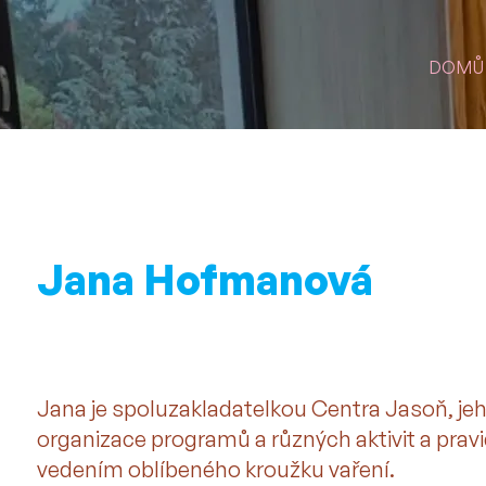
DOMŮ
Jana Hofmanová
Zakladatelka Centra Jasoň
Jana je spoluzakladatelkou Centra Jasoň, jeh
organizace programů a různých aktivit a pravi
vedením oblíbeného kroužku vaření.