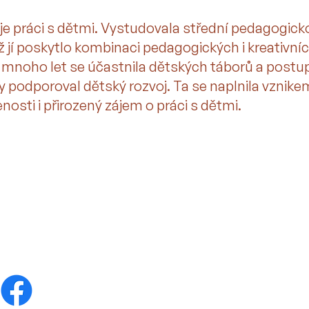
e práci s dětmi. Vystudovala střední pedagogick
 jí poskytlo kombinaci pedagogických i kreativní
 mnoho let se účastnila dětských táborů a postup
by podporoval dětský rozvoj. Ta se naplnila vznike
osti i přirozený zájem o práci s dětmi.
Kontaktujte nás