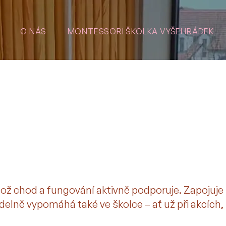
O NÁS
MONTESSORI ŠKOLKA VYŠEHRÁDEK
ož chod a fungování aktivně podporuje. Zapojuje
delně vypomáhá také ve školce – ať už při akcích