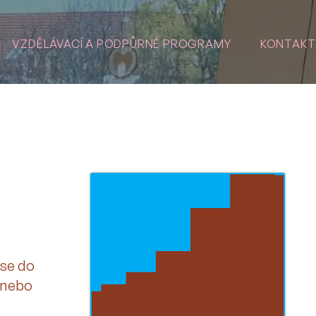
VZDĚLÁVACÍ A PODPŮRNÉ PROGRAMY
KONTAKT
 se do
, nebo