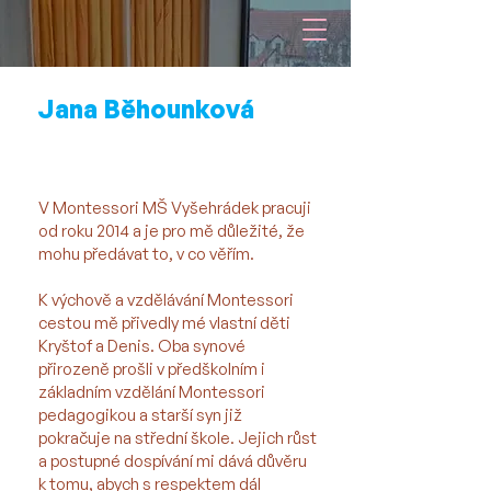
Jana Běhounková
Ředitelka školky, lektorka vzdělávacích
kurzů pro dospělé, zdravotník
V Montessori MŠ Vyšehrádek pracuji
od roku 2014 a je pro mě důležité, že
mohu předávat to, v co věřím.
K výchově a vzdělávání Montessori
cestou mě přivedly mé vlastní děti
Kryštof a Denis. Oba synové
přirozeně prošli v předškolním i
základním vzdělání Montessori
pedagogikou a starší syn již
pokračuje na střední škole. Jejich růst
a postupné dospívání mi dává důvěru
k tomu, abych s respektem dál