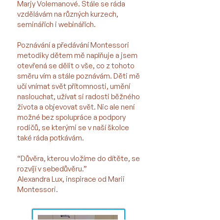
Marjy Volemanové. Stále se ráda
vzdělávám na různých kurzech,
seminářích i webinářích.
Poznávání a předávání Montessori
metodiky dětem mě naplňuje a jsem
otevřená se dělit o vše, co z tohoto
směru vím a stále poznávám. Děti mě
učí vnímat svět přítomnosti, umění
naslouchat, užívat si radosti běžného
života a objevovat svět. Nic ale není
možné bez spolupráce a podpory
rodičů, se kterými se v naší školce
také ráda potkávám.
“Důvěra, kterou vložíme do dítěte, se
rozvíjí v sebedůvěru.”
Alexandra Lux, inspirace od Marii
Montessori.