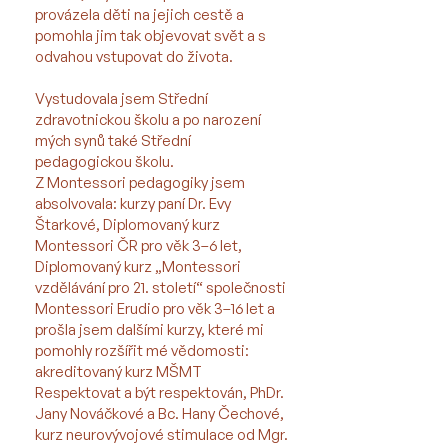
provázela děti na jejich cestě a
pomohla jim tak objevovat svět a s
odvahou vstupovat do života.
Vystudovala jsem Střední
zdravotnickou školu a po narození
mých synů také Střední
pedagogickou školu.
Z Montessori pedagogiky jsem
absolvovala: kurzy paní Dr. Evy
Štarkové, Diplomovaný kurz
Montessori ČR pro věk 3–6 let,
Diplomovaný kurz „Montessori
vzdělávání pro 21. století“ společnosti
Montessori Erudio pro věk 3–16 let a
prošla jsem dalšími kurzy, které mi
pomohly rozšířit mé vědomosti:
akreditovaný kurz MŠMT
Respektovat a být respektován, PhDr.
Jany Nováčkové a Bc. Hany Čechové,
kurz neurovývojové stimulace od Mgr.