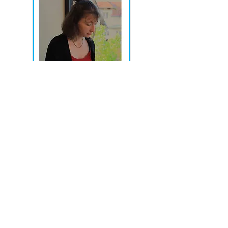
Kontaktujte nás
Montessori mateřská škola Vyšehrádek s.r.o.
Putimská 716/4