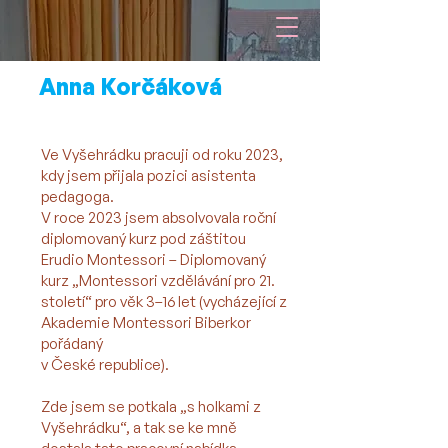
Anna Korčáková
- asistentka pedagoga
Ve Vyšehrádku pracuji od roku 2023,
kdy jsem přijala pozici asistenta
pedagoga.
V roce 2023 jsem absolvovala roční
diplomovaný kurz pod záštitou
Erudio Montessori – Diplomovaný
kurz „Montessori vzdělávání pro 21.
století“ pro věk 3–16 let (vycházející z
Akademie Montessori Biberkor
pořádaný
v České republice).
Zde jsem se potkala „s holkami z
Vyšehrádku“, a tak se ke mně