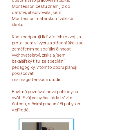
dostala tato pracovní nabídka.
Montessori cestu znám již od
dětství, absolvovala jsem
Montessori mateřskou i základní
školu.
Ráda podporuji lidi v jejich rozvoji, a
proto jsem si vybrala střední školu se
zaměřením na sociální činnost –
vychovatelství, získala jsem
bakalářský titul ze speciální
pedagogiky, v tomto oboru plánuji
pokračovat
i na
magisterském studiu.
Baví mě poznávat nové pohledy na
svět. Svůj volný čas ráda trávím
četbou, ručními pracemi či pobytem
v přírodě.